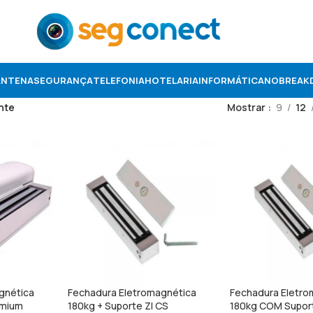
ANTENA
SEGURANÇA
TELEFONIA
HOTELARIA
INFORMÁTICA
NOBREAK
nte
Mostrar
9
12
gnética
Fechadura Eletromagnética
Fechadura Eletro
emium
180kg + Suporte Zl CS
180kg COM Supor