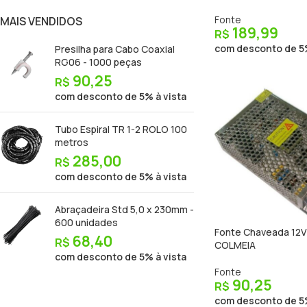
Fonte
MAIS VENDIDOS
189,99
R$
com desconto de 5%
Presilha para Cabo Coaxial
RG06 - 1000 peças
90,25
R$
com desconto de 5% à vista
Tubo Espiral TR 1-2 ROLO 100
metros
285,00
R$
com desconto de 5% à vista
Abraçadeira Std 5,0 x 230mm -
600 unidades
Fonte Chaveada 12V 
68,40
R$
COLMEIA
com desconto de 5% à vista
Fonte
90,25
R$
com desconto de 5%