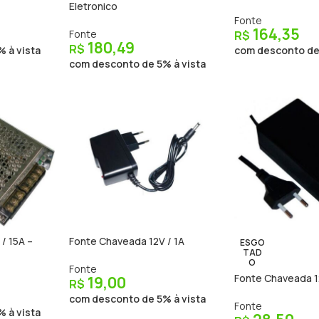
Eletronico
Fonte
164,35
Fonte
R$
180,49
R$
 à vista
com desconto de 
com desconto de 5% à vista
/ 15A –
Fonte Chaveada 12V / 1A
ESGO
TAD
O
Fonte
Fonte Chaveada 1
19,00
R$
com desconto de 5% à vista
Fonte
 à vista