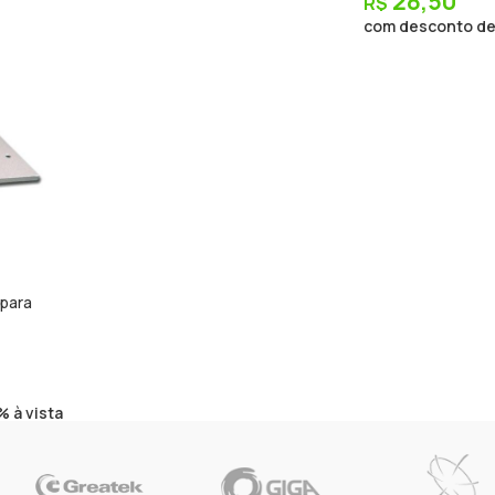
28,50
R$
com desconto de 
 para
 à vista