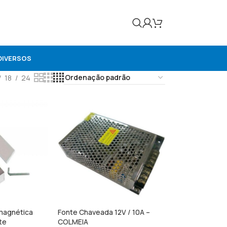
DIVERSOS
18
24
magnética
Fonte Chaveada 12V / 10A –
te
COLMEIA