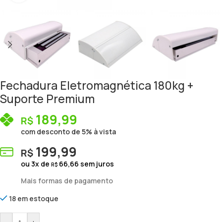
Fechadura Eletromagnética 180kg +
Suporte Premium
189,99
R$
com desconto de 5% à vista
199,99
R$
ou
3
x de
66,66
sem juros
R$
Mais formas de pagamento
18 em estoque