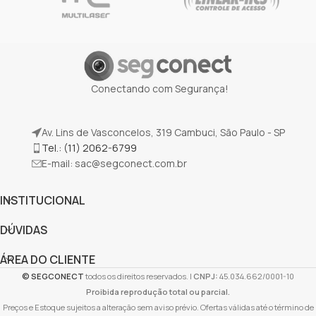
Conectando com Segurança!
Av. Lins de Vasconcelos, 319 Cambuci, São Paulo - SP
Tel.: (11) 2062-6799
E-mail:
sac@segconect.com.br
INSTITUCIONAL
DÚVIDAS
ÁREA DO CLIENTE
©
SEGCONECT
todos os direitos reservados. |
CNPJ:
45.034.662/0001-10
Proibida reprodução total ou parcial.
Preços e Estoque sujeitos a alteração sem aviso prévio. Ofertas válidas até o término de