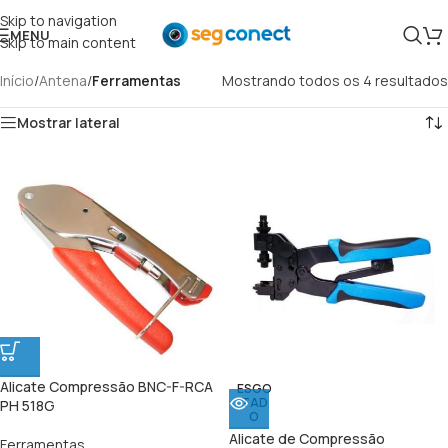
Skip to navigation
MENU
Skip to main content
Início
/
Antena
/
Ferramentas
Mostrando todos os 4 resultados
Mostrar lateral
Alicate Compressão BNC-F-RCA
ESGO
TAD
PH 518G
O
Alicate de Compressão
Ferramentas