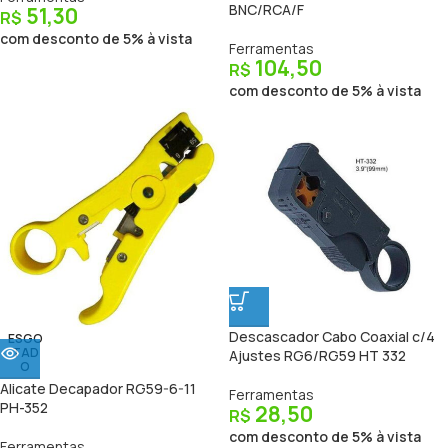
BNC/RCA/F
51,30
R$
com desconto de 5% à vista
Ferramentas
104,50
R$
com desconto de 5% à vista
Descascador Cabo Coaxial c/4
ESGO
TAD
Ajustes RG6/RG59 HT 332
O
Alicate Decapador RG59-6-11
Ferramentas
PH-352
28,50
R$
com desconto de 5% à vista
Ferramentas