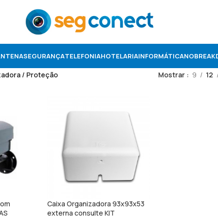
ANTENA
SEGURANÇA
TELEFONIA
HOTELARIA
INFORMÁTICA
NOBREAK
zadora / Proteção
Mostrar
9
12
com
Caixa Organizadora 93x93x53
EAS
externa consulte KIT