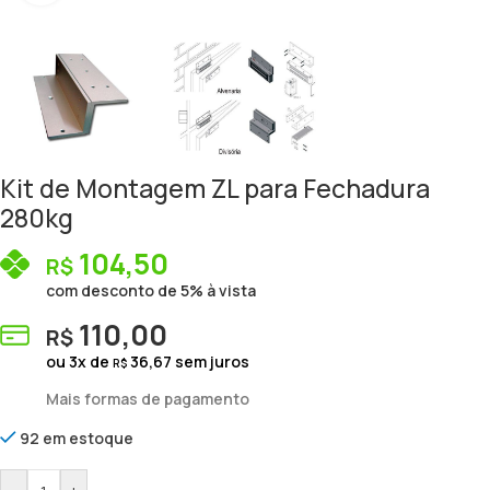
Kit de Montagem ZL para Fechadura
280kg
104,50
R$
com desconto de 5% à vista
110,00
R$
ou
3
x de
36,67
sem juros
R$
Mais formas de pagamento
92 em estoque