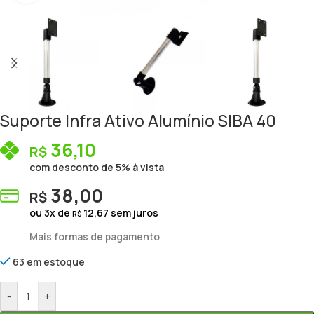
Suporte Infra Ativo Alumínio SIBA 40
36,10
R$
com desconto de 5% à vista
38,00
R$
ou
3
x de
12,67
sem juros
R$
Mais formas de pagamento
63 em estoque
-
+