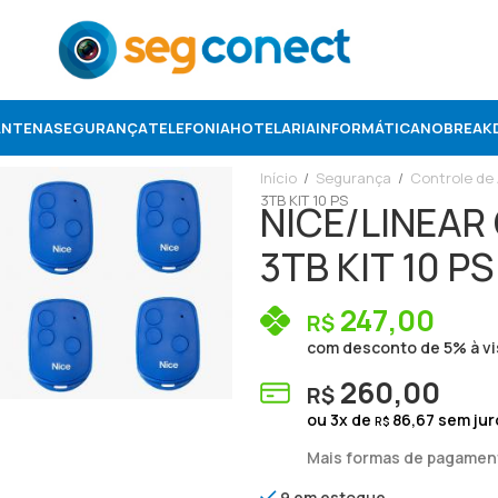
ANTENA
SEGURANÇA
TELEFONIA
HOTELARIA
INFORMÁTICA
NOBREAK
Início
/
Segurança
/
Controle de
3TB KIT 10 PS
NICE/LINEAR 
3TB KIT 10 PS
247,00
R$
com desconto de 5% à vi
260,00
R$
ou
3
x de
86,67
sem jur
R$
Mais formas de pagamen
9 em estoque