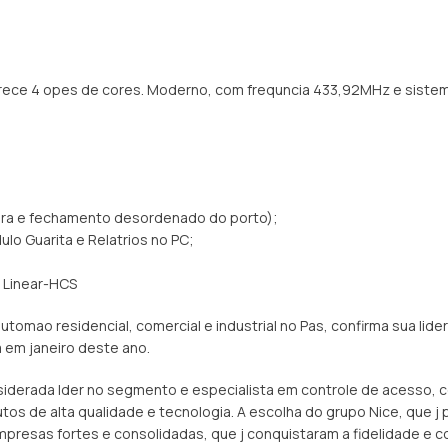
ferece 4 opes de cores. Moderno, com frequncia 433,92MHz e sist
tura e fechamento desordenado do porto);
ulo Guarita e Relatrios no PC;
e Linear-HCS
mao residencial, comercial e industrial no Pas, confirma sua lide
a em janeiro deste ano.
nsiderada lder no segmento e especialista em controle de acesso,
tos de alta qualidade e tecnologia. A escolha do grupo Nice, que j
resas fortes e consolidadas, que j conquistaram a fidelidade e co