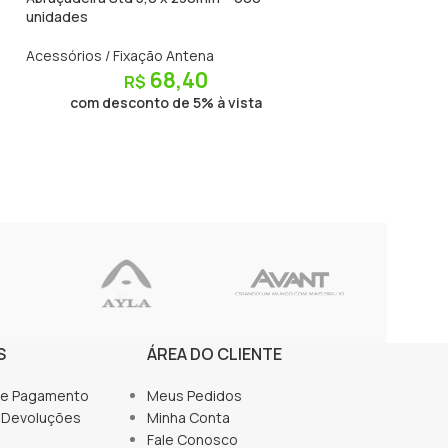
unidades
unidades
Acessórios / Fixação Antena
Acessórios / Fixa
68,40
R$
R$
com desconto de 5% à vista
com descon
S
ÁREA DO CLIENTE
de Pagamento
Meus Pedidos
 Devoluções
Minha Conta
Fale Conosco