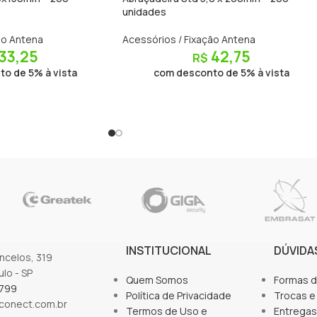
unidades
ão Antena
Acessórios / Fixação Antena
33,25
42,75
R$
o de 5% à vista
com desconto de 5% à vista
INSTITUCIONAL
DÚVIDA
oncelos, 319
lo - SP
Quem Somos
Formas 
6799
Política de Privacidade
Trocas e
onect.com.br
Termos de Uso e
Entregas