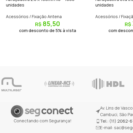
unidades
unidades
Acessórios / Fixação Antena
Acessórios / Fixaç
85,50
R$
R$
com desconto de 5% à vista
com descont
Av. Lins de Vasc
Cambuci, São Pau
Conectando com Segurança!
Tel.: (11) 2062-
E-mail:
sac@segc