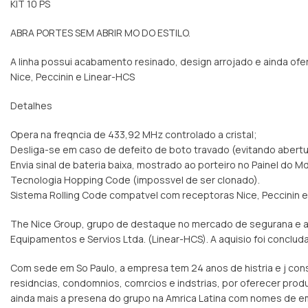
KIT 10 PS
ABRA PORTES SEM ABRIR MO DO ESTILO.
A linha possui acabamento resinado, design arrojado e ainda o
Nice, Peccinin e Linear-HCS
Detalhes
Opera na freqncia de 433,92 MHz controlado a cristal;
Desliga-se em caso de defeito de boto travado (evitando aber
Envia sinal de bateria baixa, mostrado ao porteiro no Painel do Md
Tecnologia Hopping Code (impossvel de ser clonado).
Sistema Rolling Code compatvel com receptoras Nice, Peccinin 
The Nice Group, grupo de destaque no mercado de segurana e auto
Equipamentos e Servios Ltda. (Linear-HCS). A aquisio foi conclud
Com sede em So Paulo, a empresa tem 24 anos de histria e j co
residncias, condomnios, comrcios e indstrias, por oferecer produ
ainda mais a presena do grupo na Amrica Latina com nomes de emp