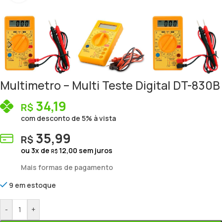
Multimetro – Multi Teste Digital DT-830B
34,19
R$
com desconto de 5% à vista
35,99
R$
ou
3
x de
12,00
sem juros
R$
Mais formas de pagamento
9 em estoque
-
+