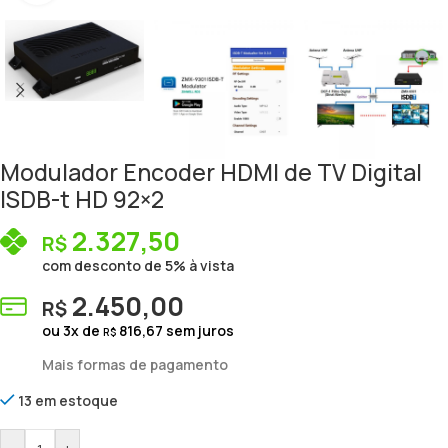
Modulador Encoder HDMI de TV Digital
ISDB-t HD 92×2
2.327,50
R$
com desconto de 5% à vista
2.450,00
R$
ou
3
x de
816,67
sem juros
R$
Mais formas de pagamento
13 em estoque