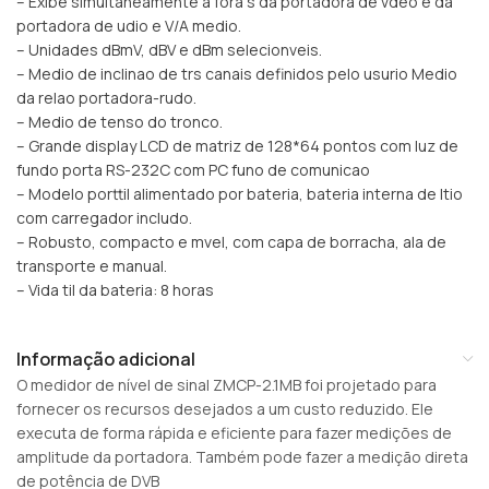
– Exibe simultaneamente a fora s da portadora de vdeo e da
portadora de udio e V/A medio.
– Unidades dBmV, dBV e dBm selecionveis.
– Medio de inclinao de trs canais definidos pelo usurio Medio
da relao portadora-rudo.
– Medio de tenso do tronco.
– Grande display LCD de matriz de 128*64 pontos com luz de
fundo porta RS-232C com PC funo de comunicao
– Modelo porttil alimentado por bateria, bateria interna de ltio
com carregador includo.
– Robusto, compacto e mvel, com capa de borracha, ala de
transporte e manual.
– Vida til da bateria: 8 horas
Informação adicional
O medidor de nível de sinal ZMCP-2.1MB foi projetado para
fornecer os recursos desejados a um custo reduzido. Ele
executa de forma rápida e eficiente para fazer medições de
amplitude da portadora. Também pode fazer a medição direta
de potência de DVB