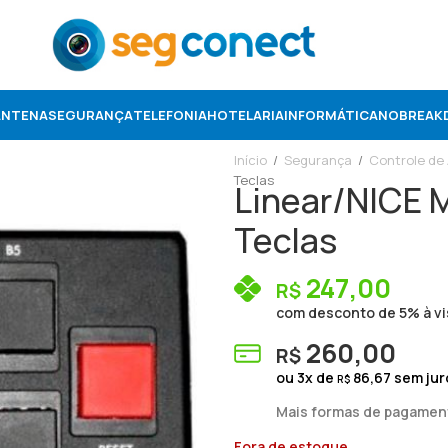
ANTENA
SEGURANÇA
TELEFONIA
HOTELARIA
INFORMÁTICA
NOBREAK
Início
/
Segurança
/
Controle de
Teclas
Linear/NICE 
Teclas
247,00
R$
com desconto de 5% à vi
260,00
R$
ou
3
x de
86,67
sem jur
R$
Mais formas de pagamen
Fora de estoque