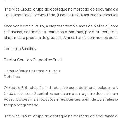
The Nice Group, grupo de destaque no mercado de segurana e auto
Equipamentos e Servios Ltda. (Linear-HCS). A aquisio foi conclud
Com sede em So Paulo, a empresa tem 24 anos de histria e j co
residncias, condomnios, comrcios e indstrias, por oferecer produ
ainda mais a presena do grupo na Amrica Latina com nomes de emp
Leonardo Sanchez
Diretor Geral do Grupo Nice Brasil
Linear Módulo Botoeira 7 Teclas
Detalhes
O Módulo Botoeiras é um dispositivo que pode ser acoplado ao M
Cada botão tem 2 contatos sendo um para registro dos acioname
Possui botões mais robustos e resistentes, além de dois relés s
tempo programado.
The Nice Group, grupo de destaque no mercado de segurança e au