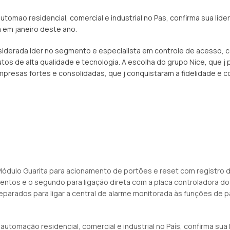
mao residencial, comercial e industrial no Pas, confirma sua lide
a em janeiro deste ano.
nsiderada lder no segmento e especialista em controle de acesso,
tos de alta qualidade e tecnologia. A escolha do grupo Nice, que j
resas fortes e consolidadas, que j conquistaram a fidelidade e co
ódulo Guarita para acionamento de portões e reset com registro d
ntos e o segundo para ligação direta com a placa controladora do
eparados para ligar a central de alarme monitorada às funções de 
tomação residencial, comercial e industrial no País, confirma sua 