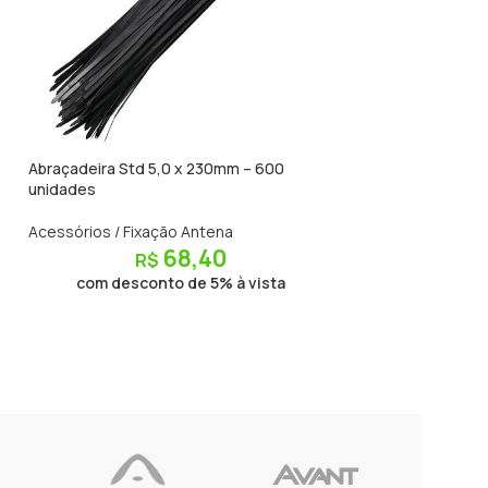
Abraçadeira Std 5,0 x 230mm – 600
Abraçadeira Std 5
unidades
unidades
Acessórios / Fixação Antena
Acessórios / Fixa
68,40
R$
R$
com desconto de 5% à vista
com descon