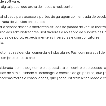
 de software.
digital ptica, que prova de riscos e resistente.
raindicado para acesso a portes de garagem com entrada de vecul
trada de veculos baseia-se:
r o sensor devido a diferentes situaes de parada do veculo (horizon
rno aos administradores, instaladores e ao servio de suporte da Lin
adoras de porto, especialmente as inversoras e com contatores.
ia.
mao residencial, comercial e industrial no Pas, confirma sua lide
a em janeiro deste ano.
nsiderada lder no segmento e especialista em controle de acesso,
tos de alta qualidade e tecnologia. A escolha do grupo Nice, que j
resas fortes e consolidadas, que j conquistaram a fidelidade e co