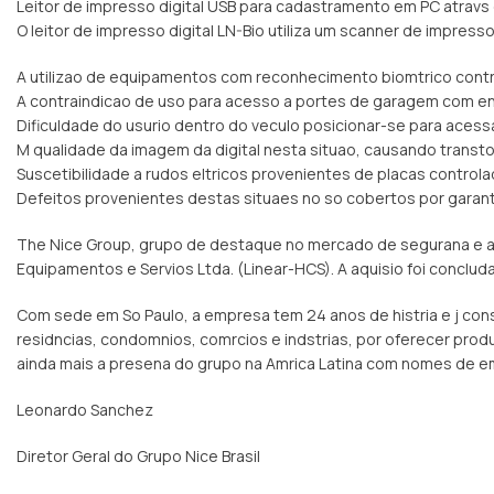
Leitor de impresso digital USB para cadastramento em PC atravs
O leitor de impresso digital LN-Bio utiliza um scanner de impresso 
A utilizao de equipamentos com reconhecimento biomtrico cont
A contraindicao de uso para acesso a portes de garagem com en
Dificuldade do usurio dentro do veculo posicionar-se para acessa
M qualidade da imagem da digital nesta situao, causando transto
Suscetibilidade a rudos eltricos provenientes de placas control
Defeitos provenientes destas situaes no so cobertos por garant
The Nice Group, grupo de destaque no mercado de segurana e auto
Equipamentos e Servios Ltda. (Linear-HCS). A aquisio foi conclud
Com sede em So Paulo, a empresa tem 24 anos de histria e j co
residncias, condomnios, comrcios e indstrias, por oferecer produ
ainda mais a presena do grupo na Amrica Latina com nomes de emp
Leonardo Sanchez
Diretor Geral do Grupo Nice Brasil