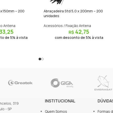
.5x150mm – 200
Abraçadeira Std 5,0 x 200mm – 200
unidades
ão Antena
Acessórios / Fixação Antena
33,25
42,75
R$
o de 5% à vista
com desconto de 5% à vista
INSTITUCIONAL
DÚVIDA
oncelos, 319
lo - SP
Quem Somos
Formas 