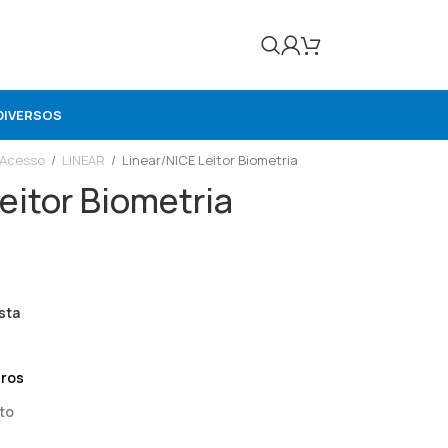
DIVERSOS
 Acesso
/
LINEAR
/
Linear/NICE Leitor Biometria
eitor Biometria
sta
uros
to