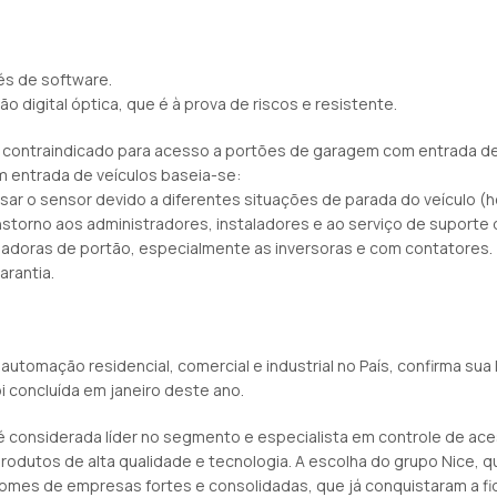
és de software.
ão digital óptica, que é à prova de riscos e resistente.
 contraindicado para acesso a portões de garagem com entrada de
 entrada de veículos baseia-se:
ar o sensor devido a diferentes situações de parada do veículo (hor
storno aos administradores, instaladores e ao serviço de suporte d
oladoras de portão, especialmente as inversoras e com contatores.
arantia.
tomação residencial, comercial e industrial no País, confirma sua 
oi concluída em janeiro deste ano.
 é considerada líder no segmento e especialista em controle de a
produtos de alta qualidade e tecnologia. A escolha do grupo Nice, 
omes de empresas fortes e consolidadas, que já conquistaram a fid