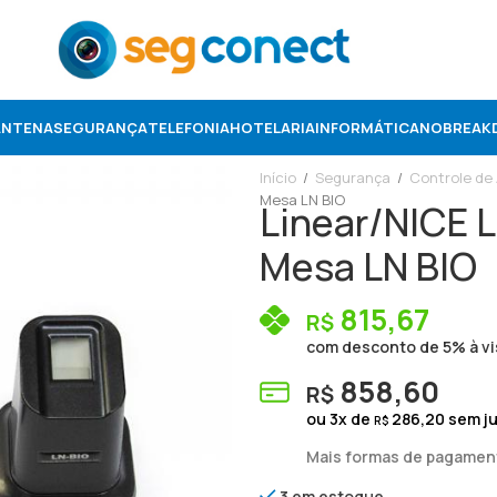
ANTENA
SEGURANÇA
TELEFONIA
HOTELARIA
INFORMÁTICA
NOBREAK
Início
/
Segurança
/
Controle de
Mesa LN BIO
Linear/NICE L
Mesa LN BIO
815,67
R$
com desconto de 5% à vi
858,60
R$
ou
3
x de
286,20
sem j
R$
Mais formas de pagamen
3 em estoque