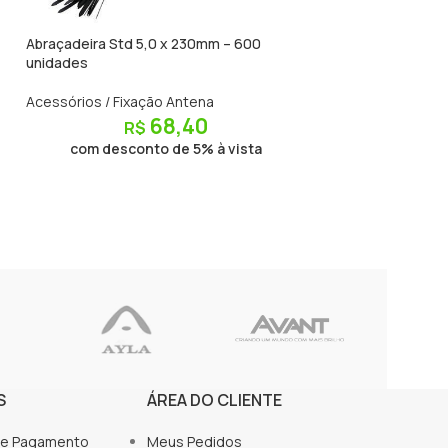
Abraçadeira Std 5,0 x 230mm – 600
Abraçadeira Std 5
unidades
unidades
Acessórios / Fixação Antena
Acessórios / Fixa
68,40
R$
R$
com desconto de 5% à vista
com descon
S
ÁREA DO CLIENTE
de Pagamento
Meus Pedidos