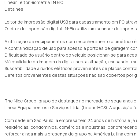
Linear Leitor Biometria LN BIO
Detalhes
Leitor de impressão digital USB para cadastramento em PC atrav
O leitor de impressão digital LN-Bio utiliza um scanner de impress
A utilização de equipamentos com reconhecimento biométrico é
A contraindicação de uso para acesso a portões de garagem com
Dificuldade do usuário dentro do veículo posicionar-se para acess
Má qualidade da imagem da digital nesta situação, causando tran
Suscetibilidade a ruídos elétricos provenientes de placas contr
Defeitos provenientes destas situações não são cobertos por g
The Nice Group, grupo de destaque no mercado de segurança e au
Linear Equipamentos e Serviços Ltda. (Linear-HCS). A aquisição f
Com sede em São Paulo, a empresa tem 24 anos de história e já
residências, condomínios, comércios e indústrias, por oferecer 
reforçar ainda mais a presença do grupo na América Latina com n