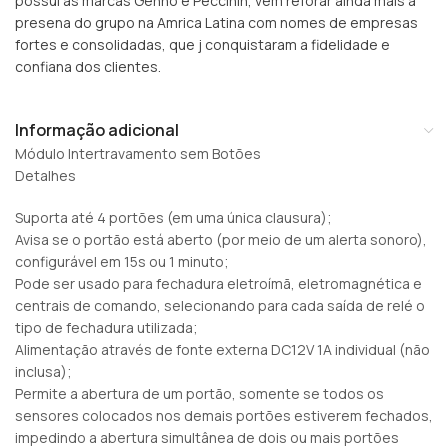
possui as marcas Genno e Peccinin, vem reforar ainda mais a
presena do grupo na Amrica Latina com nomes de empresas
fortes e consolidadas, que j conquistaram a fidelidade e
confiana dos clientes.
Informação adicional
Módulo Intertravamento sem Botões
Detalhes
Suporta até 4 portões (em uma única clausura);
Avisa se o portão está aberto (por meio de um alerta sonoro),
configurável em 15s ou 1 minuto;
Pode ser usado para fechadura eletroímã, eletromagnética e
centrais de comando, selecionando para cada saída de relé o
tipo de fechadura utilizada;
Alimentação através de fonte externa DC12V 1A individual (não
inclusa);
Permite a abertura de um portão, somente se todos os
sensores colocados nos demais portões estiverem fechados,
impedindo a abertura simultânea de dois ou mais portões