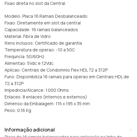
Fixao direta no slot da Central.
Modelo: Placa 16 Ramais Desbalanceado
Fixao: Diretamente em slot da central
Capacidade: 16 ramais balanceados
Material: Fibra de Vidro
Itens inclusos: Certificado de garantia
Temperatura de operao: -10 a 50C
Frequncia: 50/60Hz
Alimentao: 5Vdc e 12Vdc
Aplicao: Centrais de Condomnio Flex HDL 72 a 312P
Funo: Disponibiliza 16 ramais para operao em Centrais HDL de
72 a 312P
Impedncia/Alcance: 1.000 Ohms
Enlaces: 8 enlaces (internos e externos)
Dimenso da Embalagem: 115 x 195 x 35 mm
Peso: 0,16 Kg
Informação adicional
Placa de 16 ramais balanceados para aplicação na linha de