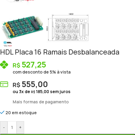
HDL Placa 16 Ramais Desbalanceada
527,25
R$
com desconto de 5% à vista
555,00
R$
ou
3
x de
185,00
sem juros
R$
Mais formas de pagamento
20 em estoque
-
+