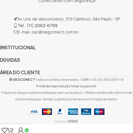
Conectando com Segurança!
Av. Lins de Vasconcelos, 319 Cambuci, São Paulo - SP
Tel.: (11) 2062-6799
E-mail:
sac@segconect.com.br
INSTITUCIONAL
DÚVIDAS
ÁREA DO CLIENTE
©
SEGCONECT
todos os direitos reservados. |
CNPJ:
45.034.662/0001-10
Proibida reprodução total ou parcial.
Preços e Estoque sujeitos a alteração sem aviso prévio. Ofertas válidas até o término de
nossos estoques. Vendas sujeitas à análise e confirmação de dados.
Feito por