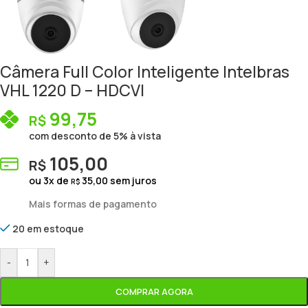
Câmera Full Color Inteligente Intelbras
VHL 1220 D – HDCVI
99,75
R$
com desconto de 5% à vista
105,00
R$
ou
3
x de
35,00
sem juros
R$
Mais formas de pagamento
20 em estoque
-
+
COMPRAR AGORA