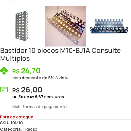
Bastidor 10 blocos M10-BJ1A Consulte
Múltiplos
24,70
R$
com desconto de 5% à vista
26,00
R$
ou
3
x de
8,67
sem juros
R$
Mais formas de pagamento
Fora de estoque
SKU:
10M10
Categoria:
Fixação