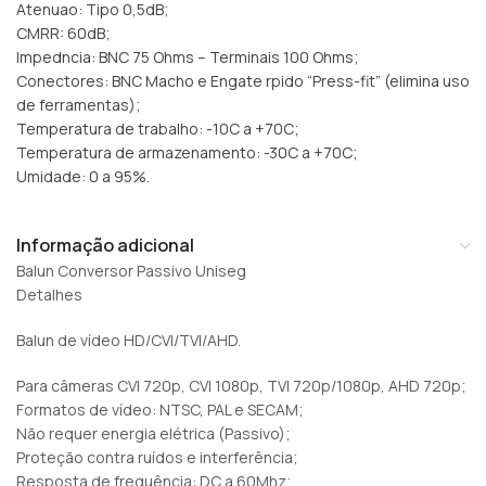
Atenuao: Tipo 0,5dB;
CMRR: 60dB;
Impedncia: BNC 75 Ohms – Terminais 100 Ohms;
Conectores: BNC Macho e Engate rpido “Press-fit” (elimina uso
de ferramentas);
Temperatura de trabalho: -10C a +70C;
Temperatura de armazenamento: -30C a +70C;
Umidade: 0 a 95%.
Informação adicional
Balun Conversor Passivo Uniseg
Detalhes
Balun de vídeo HD/CVI/TVI/AHD.
Para câmeras CVI 720p, CVI 1080p, TVI 720p/1080p, AHD 720p;
Formatos de vídeo: NTSC, PAL e SECAM;
Não requer energia elétrica (Passivo);
Proteção contra ruídos e interferência;
Resposta de frequência: DC a 60Mhz;