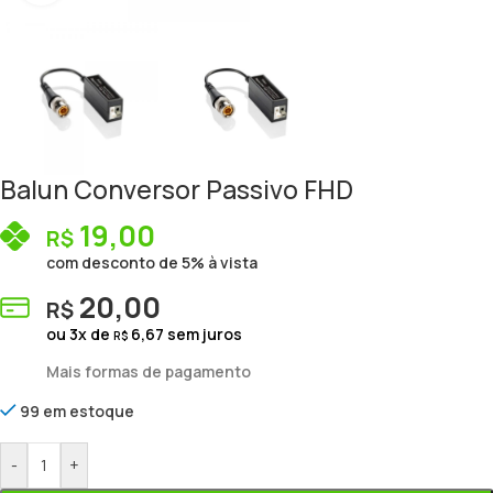
Balun Conversor Passivo FHD
19,00
R$
com desconto de 5% à vista
20,00
R$
ou
3
x de
6,67
sem juros
R$
Mais formas de pagamento
99 em estoque
-
+