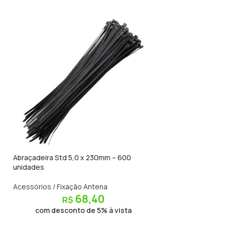
Abraçadeira Std 5,0 x 230mm – 600
Abraçadeira Std 5
unidades
unidades
Acessórios / Fixação Antena
Acessórios / Fixa
68,40
R$
R$
com desconto de 5% à vista
com descon