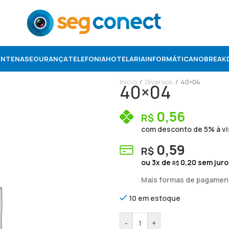
ANTENA
SEGURANÇA
TELEFONIA
HOTELARIA
INFORMÁTICA
NOBREAK
Início
/
Diversos
/
40×04
40×04
0,56
R$
com desconto de 5% à vi
0,59
R$
ou
3
x de
0,20
sem juro
R$
Mais formas de pagamen
10 em estoque
-
+